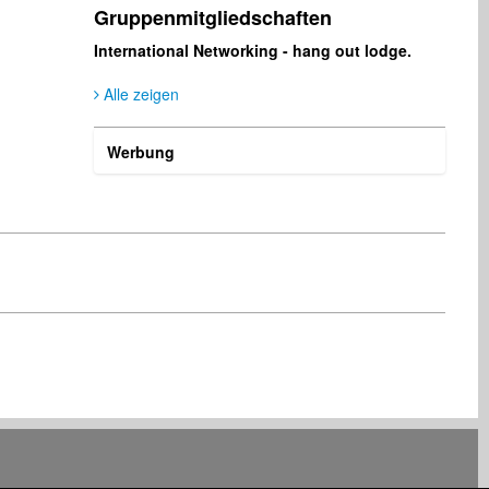
Gruppenmitgliedschaften
Jérôme Cosniam
David Potvin
International Networking - hang out lodge.
Verlag
Verlag
Frankreich
Frankreich
Alle zeigen
Werbung
vikramjit banerjee
Richard Rogers
Musikproduzent
Geschäfts-Dienstleistungen
Indien
Großbritannien
Sam (Salvatore) Mirto
Phillip Thomas
Musikproduzent
Record Label
Deutschland
USA