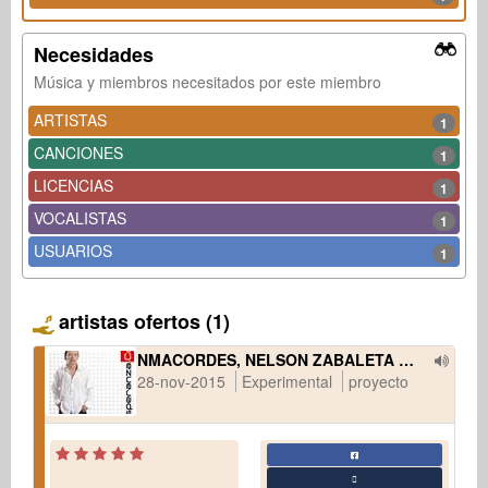
Necesidades
Música y miembros necesitados por este miembro
ARTISTAS
1
CANCIONES
1
LICENCIAS
1
VOCALISTAS
1
USUARIOS
1
artistas ofertos (1)
NMACORDES, NELSON ZABALETA CON MIGUEL TAPIAS
28-nov-2015
Experimental
proyecto