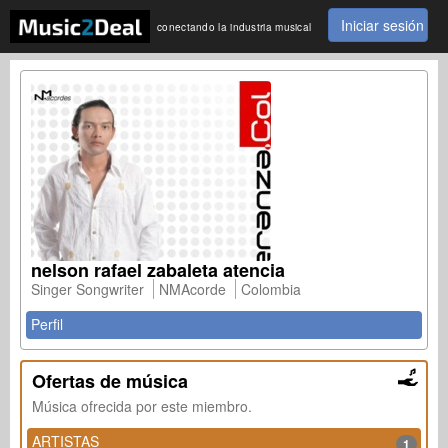
Iniciar sesión
conectando la industria musical
nelson rafael zabaleta atencia
Singer Songwriter
NMAcorde
Colombia
Perfil
Ofertas de música
Música ofrecida por este miembro.
ARTISTAS
1