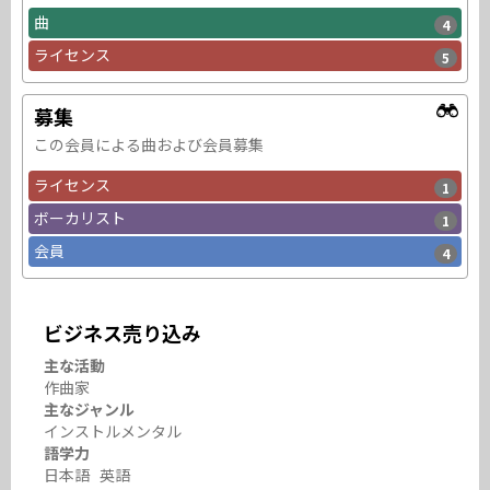
曲
4
ライセンス
5
募集
この会員による曲および会員募集
ライセンス
1
ボーカリスト
1
会員
4
ビジネス売り込み
主な活動
作曲家
主なジャンル
インストルメンタル
語学力
日本語 英語