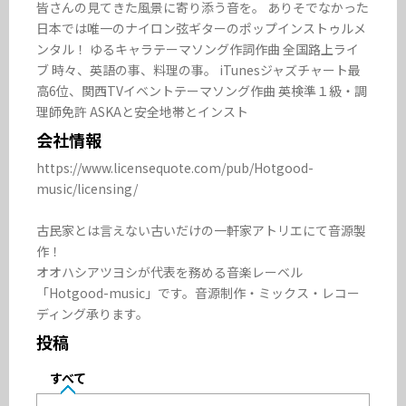
皆さんの見てきた風景に寄り添う音を。 ありそでなかった
日本では唯一のナイロン弦ギターのポップインストゥルメ
ンタル！ ゆるキャラテーマソング作詞作曲 全国路上ライ
ブ 時々、英語の事、料理の事。 iTunesジャズチャート最
高6位、関西TVイベントテーマソング作曲 英検準１級・調
理師免許 ASKAと安全地帯とインスト
会社情報
https://www.licensequote.com/pub/Hotgood-
music/licensing/

古民家とは言えない古いだけの一軒家アトリエにて音源製
作！

オオハシアツヨシが代表を務める音楽レーベル
「Hotgood-music」です。音源制作・ミックス・レコー
ディング承ります。
投稿
すべて