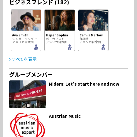
ビジネスフレンド (182)
Ava Smith
Haper Sophia
Camila Marlow
シンガーソングライター
ボーカリスト
作詞家
アメリカ合衆国
アメリカ合衆国
アメリカ合衆国
すべてを表示
グループメンバー
KEIKO MANO
Rob Letourneau
will leonard
Midem: Let's start here and now
作曲家
音楽プロデューサ
シンガーソングライター
日本
カナダ
アメリカ合衆国
Austrian Music
Michal ROSA Rosicki
Huntly Robertson
音楽プロデューサ
ソングライター
ポーランド
南アフリカ