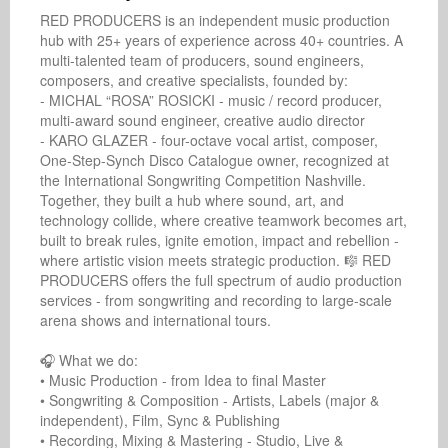
RED PRODUCERS is an independent music production 
hub with 25+ years of experience across 40+ countries. A 
multi-talented team of producers, sound engineers, 
composers, and creative specialists, founded by: 

- MICHAL “ROSA” ROSICKI - music / record producer, 
multi-award sound engineer, creative audio director 

- KARO GLAZER - four-octave vocal artist, composer, 
One-Step-Synch Disco Catalogue owner, recognized at 
the International Songwriting Competition Nashville. 
Together, they built a hub where sound, art, and 
technology collide, where creative teamwork becomes art, 
built to break rules, ignite emotion, impact and rebellion - 
where artistic vision meets strategic production. 🎼 RED 
PRODUCERS offers the full spectrum of audio production 
services - from songwriting and recording to large-scale 
arena shows and international tours.

🎧 What we do:

• Music Production - from Idea to final Master

• Songwriting & Composition - Artists, Labels (major & 
independent), Film, Sync & Publishing

• Recording, Mixing & Mastering - Studio, Live & 