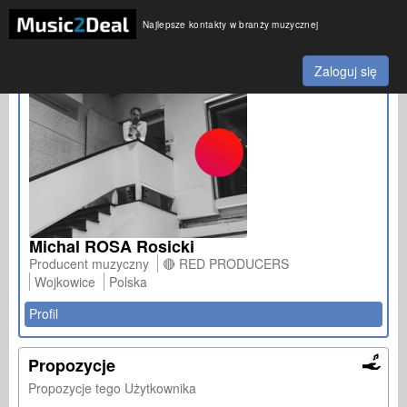
Najlepsze kontakty w branży muzycznej
Zaloguj się
Michal ROSA Rosicki
Producent muzyczny
🔴 RED PRODUCERS
Wojkowice
Polska
Profil
Propozycje
Propozycje tego Użytkownika