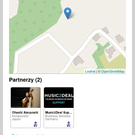
Leaflet
| ©
OpenStreetMap
Partnerzy (2)
Ohashi Atsuyoshi
Music2Deal Support
Kompozytor
Business Services
Japan
Germany