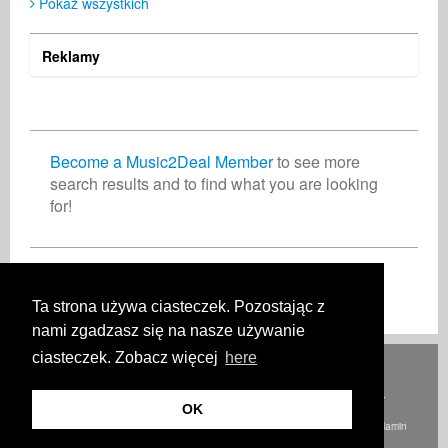
Pokaż wszystkich
Reklamy
Become a Music2Deal Member
to see more
search results and to find what you are looking
for!
Dołącz do nas bez opłat!
Ta strona używa ciasteczek. Pozostając z
nami zgadzasz się na nasze używanie
ciasteczek. Zobacz więcej
here
Deutsch
English
Español
Français
Polski
Русский
Italiano
Ελληνικά
Português
Türkçe
中文(简体)
Magyar
Malay
日本語
JAK TO DZIAŁA
OPŁATY
PYTANIA I ODPOWIEDZI
KONTAKT
OK
© Prawa autorskie Music2Deal 2026. Wszelkie prawa zastrzeżone.
Regulamin
O firmie
Polityka prywatności