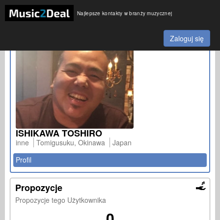
Najlepsze kontakty w branży muzycznej
Zaloguj się
ISHIKAWA TOSHIRO
inne
Tomigusuku, Okinawa
Japan
Profil
Propozycje
Propozycje tego Użytkownika
0