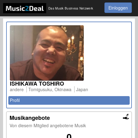
Einloggen
Das Musik Business Netzwerk
ISHIKAWA TOSHIRO
andere
Tomigusuku, Okinawa
Japan
Profil
Musikangebote
Von diesem Mitglied angebotene Musik
0