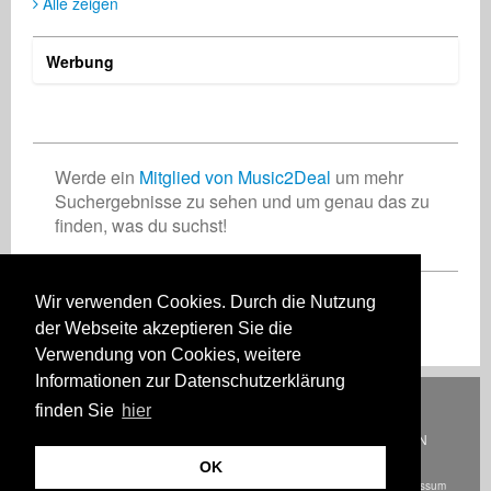
Alle zeigen
Werbung
Werde ein
Mitglied von Music2Deal
um mehr
Suchergebnisse zu sehen und um genau das zu
finden, was du suchst!
Wir verwenden Cookies. Durch die Nutzung
Registriere Dich jetzt kostenlos!
der Webseite akzeptieren Sie die
Verwendung von Cookies, weitere
Informationen zur Datenschutzerklärung
Deutsch
English
Español
Français
Polski
Русский
Italiano
Ελληνικά
finden Sie
hier
Português
Türkçe
中文(简体)
Magyar
Malay
日本語
WIE ES FUNKTIONIERT
TARIFE
HÄUFIG GESTELLTE FRAGEN
KONTAKT
OK
© Urheberrecht Music2Deal 2026. Alle Rechte vorbehalten.
AGB
Impressum