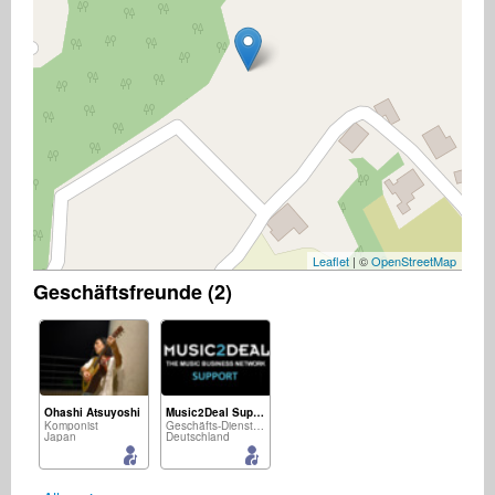
Leaflet
| ©
OpenStreetMap
Geschäftsfreunde (2)
Ohashi Atsuyoshi
Music2Deal Support
Komponist
Geschäfts-Dienstleistungen
Japan
Deutschland