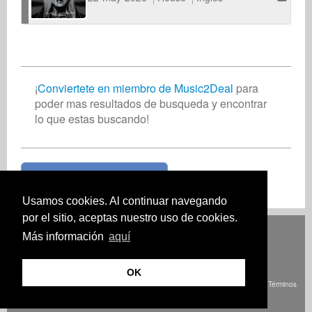
¡
Conviertete en miembro de Music2Deal
para
poder mas resultados de busqueda y encontrar
lo que estas buscando!
¡Unete ahora gratis!
Usamos cookies. Al continuar navegando
por el sitio, aceptas nuestro uso de cookies.
Deutsch
English
Español
Français
Polski
Русский
Italiano
Ελληνικά
Más información
aquí
Português
Türkçe
中文(简体)
Magyar
Malay
日本語
CÓMO FUNCIONA
PRECIOS
PREGUNTAS FRECUENTES.
CONTACTO
OK
© Derechos de autor Music2Deal 2026. Todos los derechos reservados.
Términos
y Condiciones
imprenta
Política de privacidad