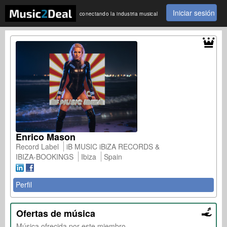
Iniciar sesión
conectando la industria musical
Enrico Mason
Record Label
iB MUSIC iBiZA RECORDS &
IBIZA-BOOKINGS
Ibiza
Spain
Perfil
Ofertas de música
Música ofrecida por este miembro.