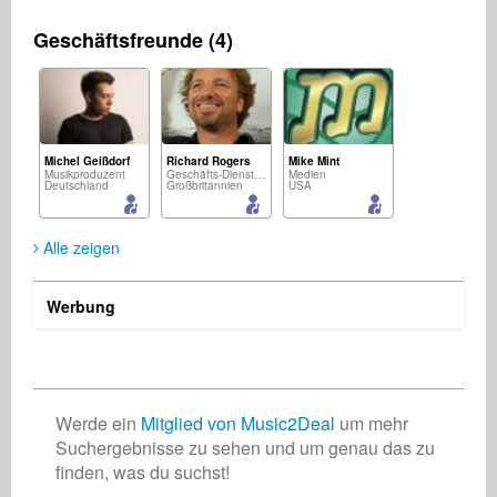
Geschäftsfreunde (4)
Michel Geißdorf
Richard Rogers
Mike Mint
Musikproduzent
Geschäfts-Dienstleistungen
Medien
Deutschland
Großbritannien
USA
Alle zeigen
Werbung
Twin League
Songwriter
Deutschland
Werde ein
Mitglied von Music2Deal
um mehr
Suchergebnisse zu sehen und um genau das zu
finden, was du suchst!