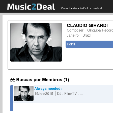
Conectando a indústria musical
CLAUDIO GIRARDI
Composer
Ginguba Record
Janeiro
Brazil
Perfil
Buscas por Membros (1)
Always needed:
19/fev/2015
DJ
Film/TV
...