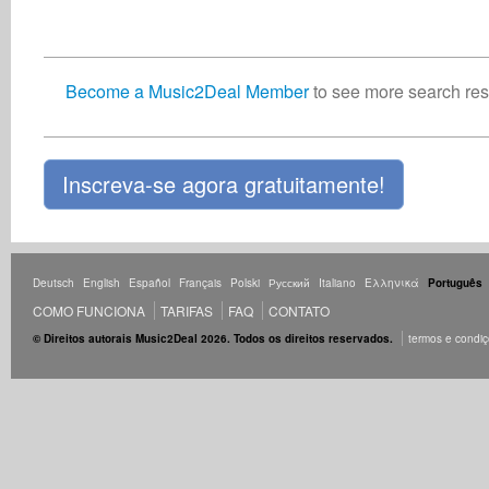
Become a Music2Deal Member
to see more search resu
Inscreva-se agora gratuitamente!
Deutsch
English
Español
Français
Polski
Русский
Italiano
Ελληνικά
Português
COMO FUNCIONA
TARIFAS
FAQ
CONTATO
© Direitos autorais Music2Deal 2026. Todos os direitos reservados.
termos e condi