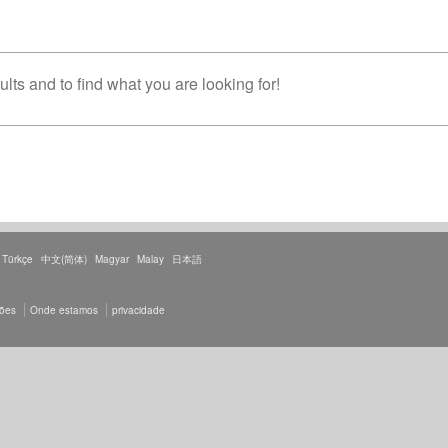
lts and to find what you are looking for!
Türkçe
中文(简体)
Magyar
Malay
日本語
ções
Onde estamos
privacidade