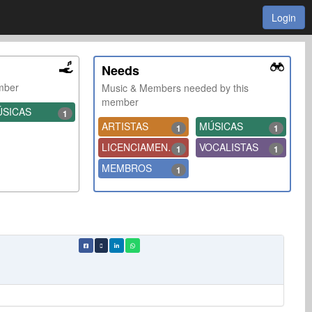
Login
Needs
ember
Music & Members needed by this
member
SICAS
1
ARTISTAS
MÚSICAS
1
1
LICENCIAMENTO
VOCALISTAS
1
1
MEMBROS
1