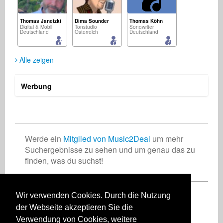
Thomas Janetzki
Dima Sounder
Thomas Köhn
Digital & Mobil
Tonstudio
Songwriter
Deutschland
Österreich
Deutschland
Alle zeigen
Werbung
marie deperthe
Fernando Fazzari
Mario Christiani
Künstler
Geschäfts-Dienstleistungen
Geschäfts-Dienstleistungen
Frankreich
USA
Deutschland
Werde ein
Mitglied von Music2Deal
um mehr
Suchergebnisse zu sehen und um genau das zu
finden, was du suchst!
Shariff James
Steve Moran
Künstler
Künstler
USA
Großbritannien
Wir verwenden Cookies. Durch die Nutzung
Registriere Dich jetzt kostenlos!
der Webseite akzeptieren Sie die
Verwendung von Cookies, weitere