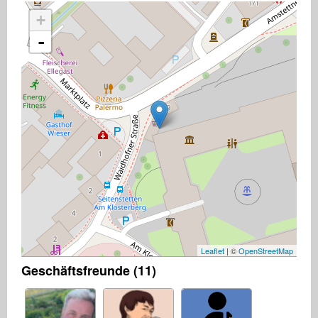
+
-
Leaflet
| ©
OpenStreetMap
Geschäftsfreunde (11)