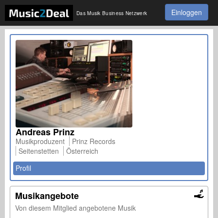
Einloggen
Das Musik Business Netzwerk
Andreas Prinz
Musikproduzent
Prinz Records
Seitenstetten
Österreich
Profil
Musikangebote
Von diesem Mitglied angebotene Musik