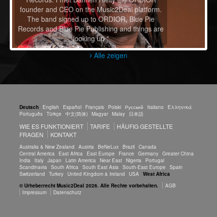
founder and CEO on the Music2Deal platform.
The band signed up to ORDIOR, Blue Pie
Records and Blue Pie Publishing and things are
looking up."
Alle zeigen
Deutsch
English
Español
Français
Polski
Русский
Italiano
Ελληνικά
Português
Türkçe
中文(简体)
Magyar
Malay
日本語
WIE ES FUNKTIONIERT
TARIFE
HÄUFIG GESTELLTE
FRAGEN
KONTAKT
Australia & New Zealand
Austria
BeNeLux
Brazil
Canada
Central America
East Africa
East Europe
France
Germany
Greater China
India
Italy
Japan
Latin America
Near East
Nigeria
Portugal
Scandinavia
South Africa
South East Asia
South-East Europe
Spain
Switzerland
Turkey
United Kingdom & Ireland
USA
West Africa
© Urheberrecht Music2Deal 2026. Alle Rechte vorbehalten.
AGB
Impressum
Datenschutz