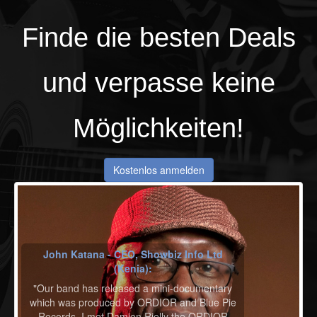
Finde die besten
Deals
und verpasse keine
Möglichkeiten!
Kostenlos anmelden
John Katana - CEO, Showbiz Info Ltd
(Kenia):
"Our band has released a mini-documentary
which was produced by ORDIOR and Blue Pie
Records. I met Damien Rielly the ORDIOR