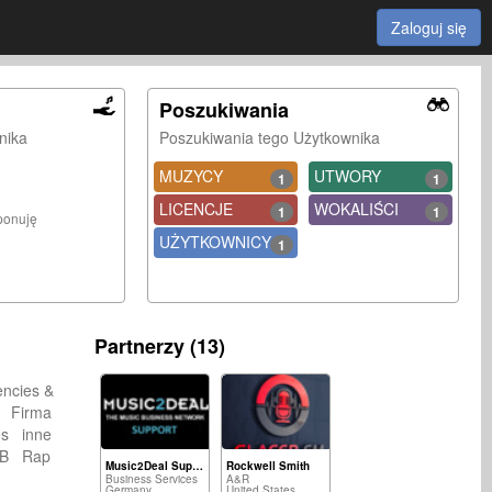
Zaloguj się
Poszukiwania
nika
Poszukiwania tego Użytkownika
MUZYCY
UTWORY
1
1
LICENCJE
WOKALIŚCI
1
1
ponuję
UŻYTKOWNICY
1
Partnerzy (13)
ncies &
a Firma
ces inne
R&B Rap
Music2Deal Support
Rockwell Smith
Business Services
A&R
Germany
United States