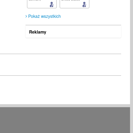
Pokaż wszystkich
Reklamy
Augustin Lehfuss
Rony Chandaria
Kompozytor
Muzyk
Germany
United Kingdom
Jacek Raganowicz
Rüdiger Gleisberg
Muzyk
Kompozytor
United Kingdom
Germany
Fernando Fazzari
SoUnD WaVeS
Business Services
Muzyk
United States
United States