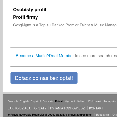
Osobisty profil
Profil firmy
GvngMgmt is a Top 10 Ranked Premier Talent & Music Manage
Become a Music2Deal Member
to see more search resu
Dołącz do nas bez opłat!
Deutsch
English
Español
Français
Polski
Русский
Italiano
Ελληνικά
Português
JAK TO DZIAŁA
OPŁATY
PYTANIA I ODPOWIEDZI
KONTAKT
© Prawa autorskie Music2Deal 2026. Wszelkie prawa zastrzeżone.
Regulamin
O f