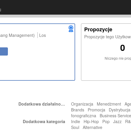
j
Propozycje
ang Management)
Los
Propozycje tego Użytkow
0
Niczego nie pro
Dodatkowa działalność
Organizacja Menedżment Age
Brands Promocja Dystrybucj
fonograficzna Business Servi
Dodatkowa kategoria
Indie Hip-Hop Pop Jazz 
Soul Alternative