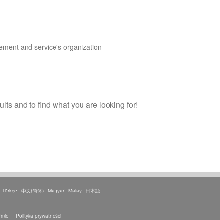
ment and service's organization
lts and to find what you are looking for!
Türkçe
中文(简体)
Magyar
Malay
日本語
irmie
Polityka prywatności