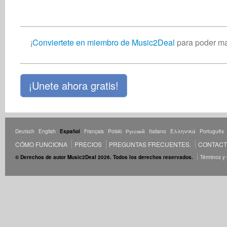
¡
Conviertete en miembro de Music2Deal
para poder ma
¡Unete ahora gratis!
Deutsch
English
Español
Français
Polski
Русский
Italiano
Ελληνικά
Português
CÓMO FUNCIONA
PRECIOS
PREGUNTAS FRECUENTES.
CONTAC
© Derechos de autor Music2Deal 2026. Todos los derechos reservados.
Términos y