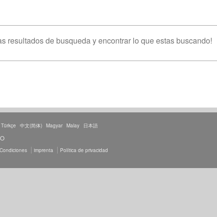
s resultados de busqueda y encontrar lo que estas buscando!
Türkçe
中文(简体)
Magyar
Malay
日本語
TO
 Condiciones
imprenta
Política de privacidad