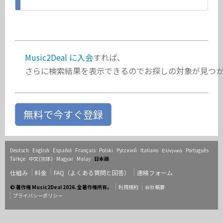
Music2Deal に入会
すれば、
さらに検索結果を表示できるのでお探しの対象が見つ
無料で今すぐ登録
Deutsch
English
Español
Français
Polski
Русский
Italiano
Ελληνικά
Português
Türkçe
中文(简体)
Magyar
Malay
日本語
仕組み
料金
FAQ（よくある質問と回答）
連絡フォーム
© 著作権 Music2Deal 2026. 全著作権所有。
利用規約
会社概要
プライバシーポリシー