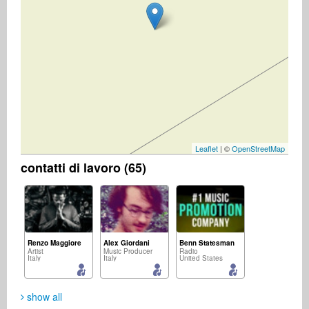
Leaflet
| ©
OpenStreetMap
contatti di lavoro (65)
Renzo Maggiore
Alex Giordani
Benn Statesman
Artist
Music Producer
Radio
Italy
Italy
United States
show all