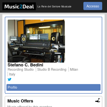
Accesso
La Rete del Settore Musicale
Stefano C. Bedini
Recording Studio
Studio B Recording
Milan
Italy
Profilo
Music Offers
Music offered by this member