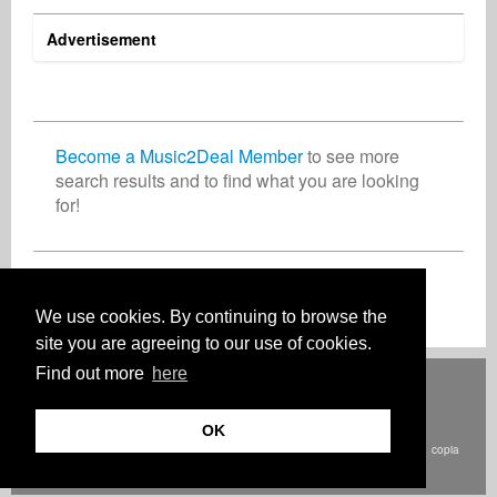
Advertisement
cole son
Sean O'Connor
Marina La Valle
Artist
Singer Songwriter
Composer
United States Minor Outlying Islands
Ireland
Italy
Become a Music2Deal Member
to see more
search results and to find what you are looking
for!
Two Sided Band
Jörg Sieber
Artist
Composer
Germany
Germany
Join now for free!
We use cookies. By continuing to browse the
site you are agreeing to our use of cookies.
Find out more
here
Deutsch
English
Español
Français
Polski
Русский
Italiano
Ελληνικά
Português
Türkçe
中文(简体)
Magyar
Malay
日本語
COME FUNZIONA
PREZZI
FAQ
CONTATTI
OK
© Copyright Music2Deal 2026. Tutti i diritti riservati.
Termini e condizioni
copia
Politica sulla privacy