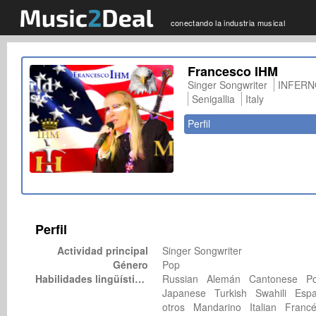
conectando la industria musical
Francesco IHM
Singer Songwriter
INFERN
Senigallia
Italy
Perfil
Perfil
Actividad principal
Singer Songwriter
Género
Pop
Habilidades lingüísticas
Russian Alemán Cantonese Po
Japanese Turkish Swahili Esp
otros Mandarino Italian Fran