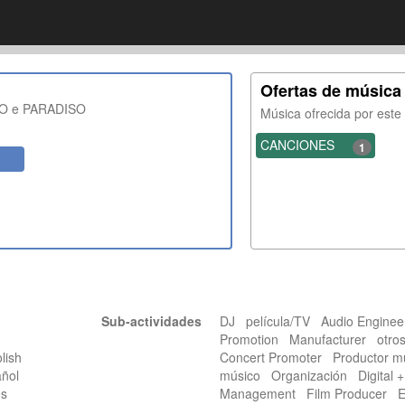
Ofertas de música
O e PARADISO
Música ofrecida por est
CANCIONES
1
Sub-actividades
DJ película/TV Audio Engine
Promotion Manufacturer otr
lish
Concert Promoter Productor m
añol
músico Organización Digital 
cés
Management Film Producer E