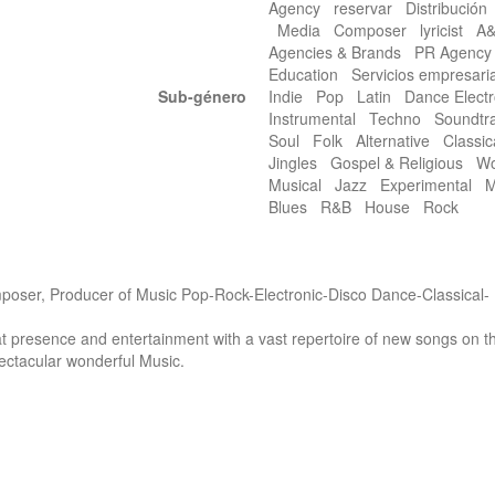
Agency reservar Distribució
Media Composer lyricist 
Agencies & Brands PR Agenc
Education Servicios empresar
Sub-género
Indie Pop Latin Dance Elect
Instrumental Techno Soundt
Soul Folk Alternative Classi
Jingles Gospel & Religious W
Musical Jazz Experimental 
Blues R&B House Rock
mposer, Producer of Music Pop-Rock-Electronic-Disco Dance-Classical-
t presence and entertainment with a vast repertoire of new songs on th
pectacular wonderful Music. 