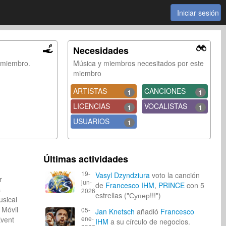
Iniciar sesión
Necesidades
e miembro.
Música y miembros necesitados por este
miembro
ARTISTAS
CANCIONES
1
1
LICENCIAS
VOCALISTAS
1
1
USUARIOS
1
Últimas actividades
19-
Vasyl Dzyndziura
voto la canción
er
jun-
de
Francesco IHM
,
PRINCE
con 5
os
2026
estrellas ("Супер!!!")
usical
+ Móvil
05-
Jan Knetsch
añadió
Francesco
ene-
vent
IHM
a su círculo de negocios.