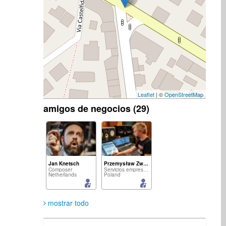
Leaflet
| ©
OpenStreetMap
amigos de negocios (29)
Jan Knetsch
Przemysław Zwias
Composer
Servicios empresariales
Netherlands
Poland
mostrar todo