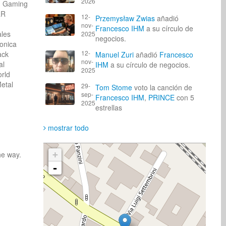
2026
n Gaming
A&R
12-
Przemysław Zwias
añadió
y
nov-
Francesco IHM
a su círculo de
iales
2025
negocios.
ronica
12-
rack
Manuel Zuri
añadió
Francesco
nov-
cal
IHM
a su círculo de negocios.
2025
orld
Metal
29-
Tom Stome
voto la canción de
sep-
Francesco IHM
,
PRINCE
con 5
2025
estrellas
mostrar todo
e way. 
+
-