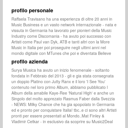
profilo personale
Raffaela Travisano ha una esperienza di oltre 20 anni in 
Music Business e un vasto network internazionale - nata e 
vissuta in Germania ha lavorato per pionieri della Music 
Industry come Discomania - ha avuto poi successo con 
Artisti come Paul van Dyk, ATB e tanti altri con la More 
Music in Italia per poi proseguire negli ultimi anni nel 
mondo digitale con MTunes che poi e diventata Believe
profilo azienda
Surya Musica ha avuto un inizio fenomenale - soltanto 
fondata in Febbraio del 2013 - gli e gia stata consegnata 
un doppio Platino con Jutty Ranx e il loro 'I See You' 
contenuto nel loro primo Album, abbiamo pubblicato l 
Album della amabile Kaye-Ree 'Natural High' e anche un 
Singolo del molto apprezato Rasmus Faber dalla Svezzia 
- NEWS: Milky Chance che ha gia spopolato in Germania 
ed e pronto per conquistare Italia! tbc..e ci sono altri Artisti 
pronti per essere presentati al Mondo..Mat Finley & 
Vladimir Cetkar - in esclusivo da scoprire su Music2Deal