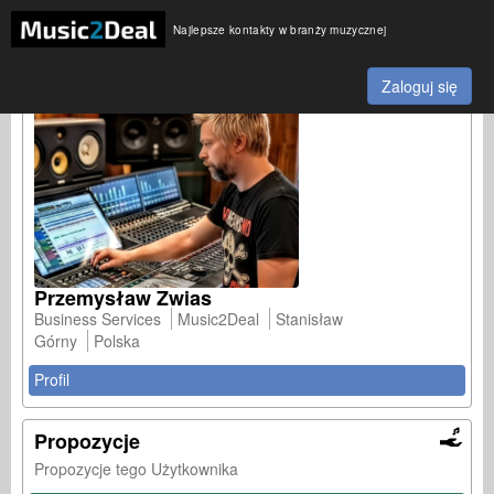
Najlepsze kontakty w branży muzycznej
Zaloguj się
Przemysław Zwias
Business Services
Music2Deal
Stanisław
Górny
Polska
Profil
Propozycje
Propozycje tego Użytkownika