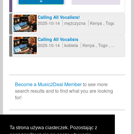
Calling All Vocalists!
2025-10-14
mężczyzna
Kenya
Togo
...
Calling All Vocalists
2025-10-14
kobieta
Kenya
Togo
...
Become a Music2Deal Member
to see more
search results and to find what you are looking
for!
Dołącz do nas bez opłat!
Ta strona używa ciasteczek. Pozostając z