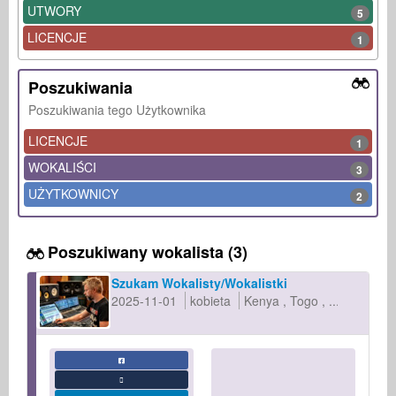
UTWORY
5
LICENCJE
1
Poszukiwania
Poszukiwania tego Użytkownika
LICENCJE
1
WOKALIŚCI
3
UŻYTKOWNICY
2
Poszukiwany wokalista (3)
Szukam Wokalisty/Wokalistki
2025-11-01
kobieta
Kenya
Togo
...