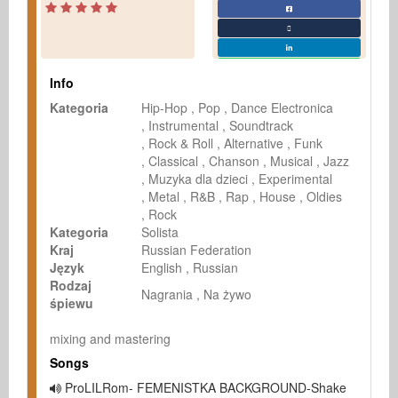
Info
Kategoria
Hip-Hop
Pop
Dance Electronica
Instrumental
Soundtrack
Rock & Roll
Alternative
Funk
Classical
Chanson
Musical
Jazz
Muzyka dla dzieci
Experimental
Metal
R&B
Rap
House
Oldies
Rock
Kategoria
Solista
Kraj
Russian Federation
Język
English
Russian
Rodzaj
Nagrania
Na żywo
śpiewu
mixing and mastering
Songs
ProLILRom- FEMENISTKA BACKGROUND-Shake