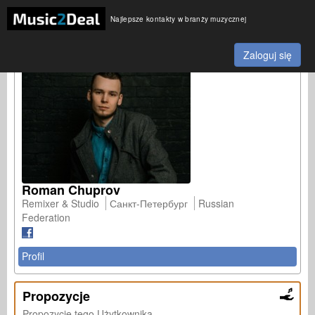
Najlepsze kontakty w branży muzycznej
Zaloguj się
Roman Chuprov
Remixer & Studio
Санкт-Петербург
Russian
Federation
Profil
Propozycje
Propozycje tego Użytkownika