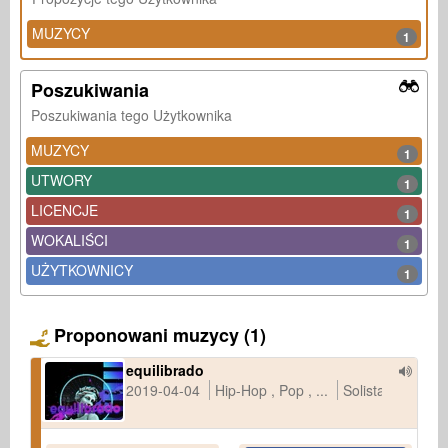
MUZYCY
1
Poszukiwania
Poszukiwania tego Użytkownika
MUZYCY
1
UTWORY
1
LICENCJE
1
WOKALIŚCI
1
UŻYTKOWNICY
1
Proponowani muzycy (1)
equilibrado
2019-04-04
Hip-Hop
Pop
...
Solista