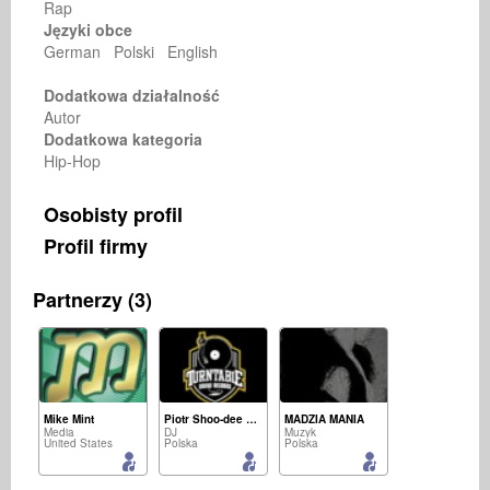
Rap
Języki obce
German Polski English
Dodatkowa działalność
Autor
Dodatkowa kategoria
Hip-Hop
Osobisty profil
Profil firmy
Partnerzy (3)
Mike Mint
Piotr Shoo-dee Mergalski
MADZIA MANIA
Media
DJ
Muzyk
United States
Polska
Polska