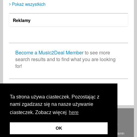
Pokaż wszystkich
Reklamy
Become a Music2Deal Member
to see more
search results and to find what you are looking
for!
Dołącz do nas bez opłat!
Ta strona używa ciasteczek. Pozostając z
nami zgadzasz się na nasze używanie
ciasteczek. Zobacz więcej
here
Deutsch
English
Español
Français
Polski
Русский
Italiano
Ελληνικά
Português
Türkçe
中文(简体)
Magyar
Malay
日本語
JAK TO DZIAŁA
OPŁATY
PYTANIA I ODPOWIEDZI
KONTAKT
OK
© Prawa autorskie Music2Deal 2026. Wszelkie prawa zastrzeżone.
Regulamin