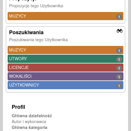
Propozycje tego Użytkownika
MUZYCY
1
Poszukiwania
Poszukiwania tego Użytkownika
MUZYCY
1
UTWORY
1
LICENCJE
1
WOKALIŚCI
1
UŻYTKOWNICY
1
Profil
Główna działalność
Autor i wykonawca
Główna kategoria