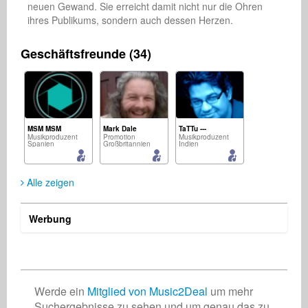
neuen Gewand. Sie erreicht damit nicht nur die Ohren 
ihres Publikums, sondern auch dessen Herzen.
Geschäftsfreunde (34)
MSM MSM
Mark Dale
TaTTu ---
Musikproduzent
Promotion
Musikproduzent
Spanien
Großbritannien
Indien
Alle zeigen
Werbung
David Moreno
Two Sided Band
Patrick J. Albritton
Management
Künstler
Songwriter
USA
Deutschland
USA
Werde ein
Mitglied von Music2Deal
um mehr
Suchergebnisse zu sehen und um genau das zu