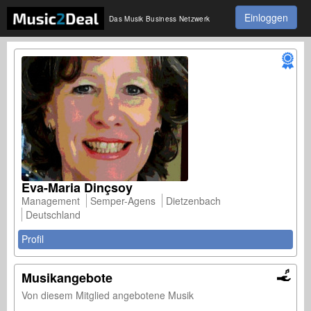
Einloggen
Das Musik Business Netzwerk
Eva-Maria Dinçsoy
Management
Semper-Agens
Dietzenbach
Deutschland
Profil
Musikangebote
Von diesem Mitglied angebotene Musik