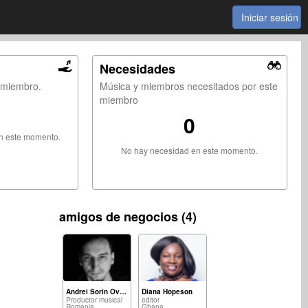
Iniciar sesión
Necesidades
e miembro.
Música y miembros necesitados por este
miembro
0
en este momento.
No hay necesidad en este momento.
amigos de negocios (4)
Andrei Sorin Ovezea
Diana Hopeson
Productor musical
editor
Romania
Ghana