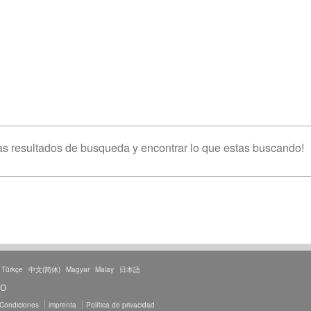
s resultados de busqueda y encontrar lo que estas buscando!
Türkçe
中文(简体)
Magyar
Malay
日本語
TO
 Condiciones
imprenta
Política de privacidad