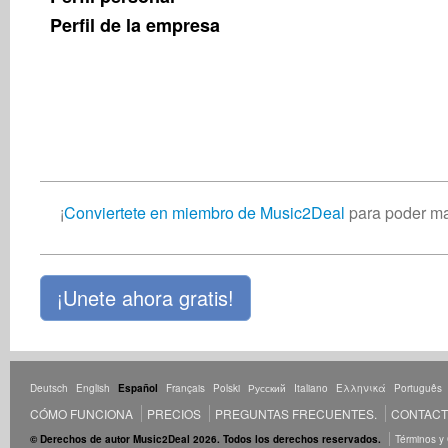
Perfil de la empresa
¡
Conviertete en miembro de Music2Deal
para poder ma
¡Unete ahora gratis!
Deutsch
English
Español
Français
Polski
Русский
Italiano
Ελληνικά
Português
CÓMO FUNCIONA
PRECIOS
PREGUNTAS FRECUENTES.
CONTAC
© Derechos de autor Music2Deal 2026. Todos los derechos reservados.
Términos y