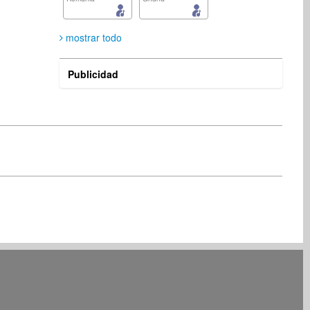
mostrar todo
Publicidad
Muvhango Ndou
Music2Deal Support
editor
Servicios empresariales
South Africa
Germany