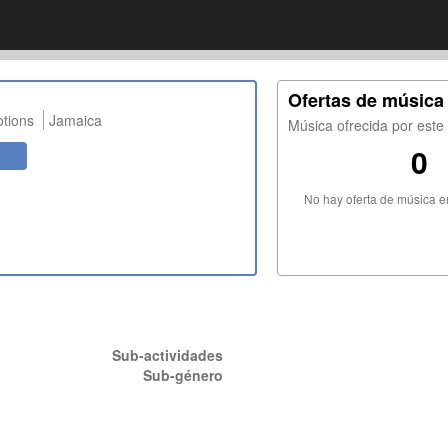
Ofertas de música
tions
Jamaica
Música ofrecida por est
0
No hay oferta de música 
Sub-actividades
Sub-género