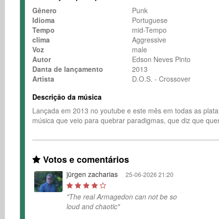
Gênero
Punk
Idioma
Portuguese
Tempo
mid-Tempo
clima
Aggressive
Voz
male
Autor
Edson Neves Pinto
Danta de lançamento
2013
Artista
D.O.S. - Crossover
Descrição da música
Lançada em 2013 no youtube e este mês em todas as plataf
música que veio para quebrar paradigmas, que diz que que
Votos e comentários
jürgen zacharias
25-06-2026 21:20
"The real Armagedon can not be so
loud and chaotic"