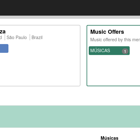
za
Music Offers
d
São Paulo
Brazil
Music offered by this m
MÚSICAS
1
Músicas