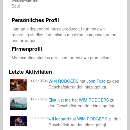
Neben-Genre
Soul
Persönliches Profil
i am an independent music producer, I run my own 
recording studios. I am also a musician, composer, autor 
and arranger.
Firmenprofil
My recording studios are used for my own productions.
Letzte Aktivitäten
22.07.2026
WIM RODGERS
hat
John Toso
zu den
Geschäftsfreunden hinzugefügt.
14.07.2026
Elsa just me
hat
WIM RODGERS
zu
den Geschäftsfreunden hinzugefügt.
02.07.2026
will leonard
hat
WIM RODGERS
zu den
Geschäftsfreunden hinzugefügt.