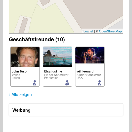
Leaflet
| ©
OpenStreetMap
Geschäftsfreunde (10)
John Toso
Elsa just me
will leonard
Verlag
Singer Songwriter
Singer Songwriter
Italien
Frankreich
USA
Alle zeigen
Werbung
jürgen zacharias
Brillante Worldwide
Ayman Elshamy
Komponist
Künstler
Komponist
Deutschland
Südafrika
Ägypten