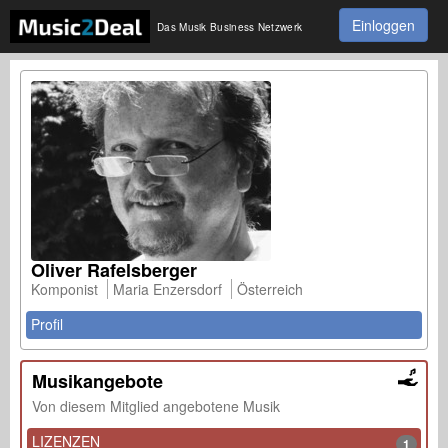
Einloggen
Das Musik Business Netzwerk
Oliver Rafelsberger
Komponist
Maria Enzersdorf
Österreich
Profil
Musikangebote
Von diesem Mitglied angebotene Musik
LIZENZEN
1