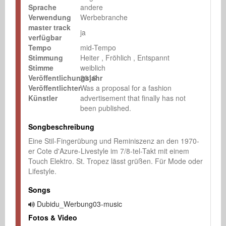
Sprache
andere
Verwendung
Werbebranche
master track
ja
verfügbar
Tempo
mid-Tempo
Stimmung
Heiter
Fröhlich
Entspannt
Stimme
weiblich
Veröffentlichungsjahr
2016
Veröffentlichter
Was a proposal for a fashion
Künstler
advertisement that finally has not
been published.
Songbeschreibung
Eine Stil-Fingerübung und Reminiszenz an den 1970-
er Cote d'Azure-Livestyle im 7/8-tel-Takt mit einem 
Touch Elektro. St. Tropez lässt grüßen. Für Mode oder 
Lifestyle.
Songs
Dubidu_Werbung03-music
Fotos & Video