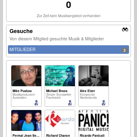
0
Zur Zeit kein Musikangebot vorhanden
Gesuche
Von diesem Mitglied gesuchte Musik & Mitglieder
MITGLIEDER
2
Mike Puskas
Michael Brass
Alex Elzer
Musikproduzent
Singer Songwriter
Komponist
Australien
Frankreich
Niederlande
Permal Jean Sebastien
Richard Chance
Ricardo Panicali