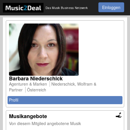
Einloggen
Das Musik Business Netzwerk
Barbara Niederschick
Agenturen & Marken
Niederschick, Wolfram &
Partner
Österreich
Profil
Musikangebote
Von diesem Mitglied angebotene Musik