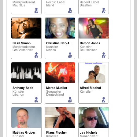
Musikproduzent
Record Label
Record Label
Mauritius
Irland
Brasilien
Basil Simon
Christine Ben-Ameh
Damon Jones
Musikproduzent
Künstler
Künstler
Großbritannien
Nigeria
Deutschland
Anthony Saab
Marco Mueller
Alfred Bischof
Künstler
Songwriter
Künstler
Libanon
Deutschland
Mathias Gruber
Klaus Fischer
Jay Nichols
Künstler
Künstler
Management