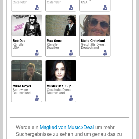
Österreich
Österreich
USA
Bob Dee
Max Sette
Mario Christiani
Künstler
Künstler
Geschäfts-Dienstleistungen
USA
Brasilien
Deutschland
Mirko Meyer
Music2Deal Support - Nora
Songwriter
Geschäfts-Dienstleistungen
Deutschland
Deutschland
Werde ein
Mitglied von Music2Deal
um mehr
Suchergebnisse zu sehen und um genau das zu