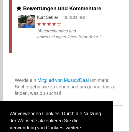
Bewertungen und Kommentare
Kurt Seßler
15.10.23 19:01
"Ansprechendes und
abwechslungsreiches Repertoire."
Werde ein
Mitglied von Music2Deal
um mehr
Suchergebnisse zu sehen und um genau das zu
finden, was du suchst!
Wir verwenden Cookies. Durch die Nutzung
Registriere Dich jetzt kostenlos!
der Webseite akzeptieren Sie die
Verwendung von Cookies, weitere