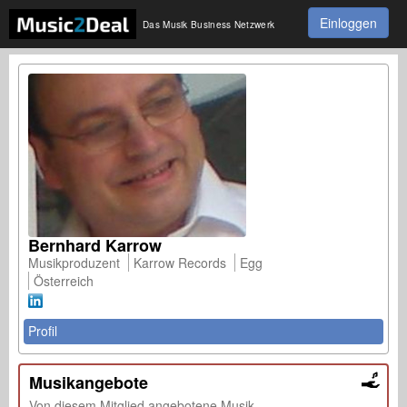
Einloggen
Das Musik Business Netzwerk
Bernhard Karrow
Musikproduzent
Karrow Records
Egg
Österreich
Profil
Musikangebote
Von diesem Mitglied angebotene Musik