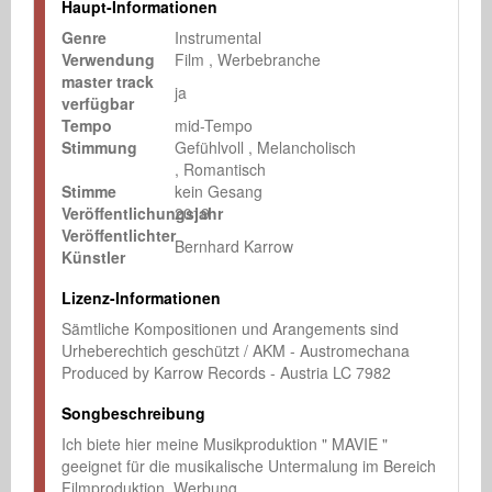
Haupt-Informationen
Genre
Instrumental
Verwendung
Film
Werbebranche
master track
ja
verfügbar
Tempo
mid-Tempo
Stimmung
Gefühlvoll
Melancholisch
Romantisch
Stimme
kein Gesang
Veröffentlichungsjahr
2019
Veröffentlichter
Bernhard Karrow
Künstler
Lizenz-Informationen
Sämtliche Kompositionen und Arangements sind 
Urheberechtich geschützt / AKM - Austromechana

Produced by Karrow Records - Austria LC 7982
Songbeschreibung
Ich biete hier meine Musikproduktion " MAVIE "

geeignet für die musikalische Untermalung im Bereich 
Filmproduktion, Werbung ......