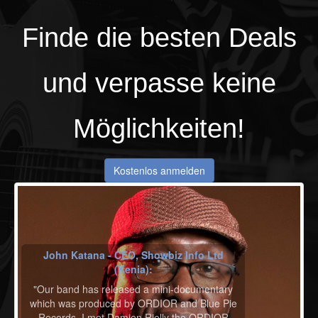
Finde die besten
Deals
und verpasse keine
Möglichkeiten!
Kostenlos anmelden
John Katana - CEO, Showbiz Info Ltd
(Kenia):
"Our band has released a mini-documentary
which was produced by ORDIOR and Blue Pie
Records. I met Damien Rielly the ORDIOR