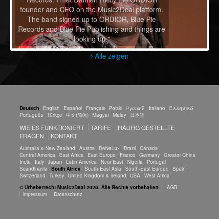
founder and CEO on the Music2Deal platform.
The band signed up to ORDIOR, Blue Pie
Records and Blue Pie Publishing and things are
looking up."
Alle zeigen
Deutsch
English
Español
Français
Polski
Русский
Italiano
Ελληνικά
Português
Türkçe
中文(简体)
Magyar
Malay
日本語
WIE ES FUNKTIONIERT
TARIFE
HÄUFIG GESTELLTE
FRAGEN
KONTAKT
Australia & New Zealand
Austria
BeNeLux
Brazil
Canada
Central America
East Africa
East Europe
France
Germany
Greater China
India
Italy
Japan
Latin America
Near East
Nigeria
Portugal
Scandinavia
South Africa
South East Asia
South-East Europe
Spain
Switzerland
Turkey
United Kingdom & Ireland
USA
West Africa
© Urheberrecht Music2Deal 2026. Alle Rechte vorbehalten.
AGB
Impressum
Datenschutz