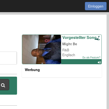
Einloggen
Vorgestellter Song
Might Be
R&B
Englisch
Du als Feature?
Werbung