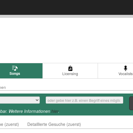
Songs
Licensing
Vocalists
onen
gbar. Weitere Informationen
hier
.
e (zuerst)
Detaillierte Gesuche (zuerst)