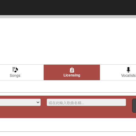
Licensing
Songs
Vocalists