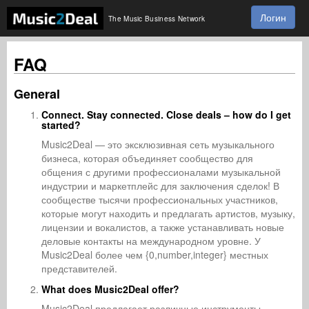
Логин
The Music Business Network
FAQ
General
Connect. Stay connected. Close deals – how do I get
started?
Music2Deal — это эксклюзивная сеть музыкального
бизнеса, которая объединяет сообщество для
общения с другими профессионалами музыкальной
индустрии и маркетплейс для заключения сделок! В
сообществе тысячи профессиональных участников,
которые могут находить и предлагать артистов, музыку,
лицензии и вокалистов, а также устанавливать новые
деловые контакты на международном уровне. У
Music2Deal более чем {0,number,integer} местных
представителей.
What does Music2Deal offer?
Music2Deal предлагает различные инструменты,