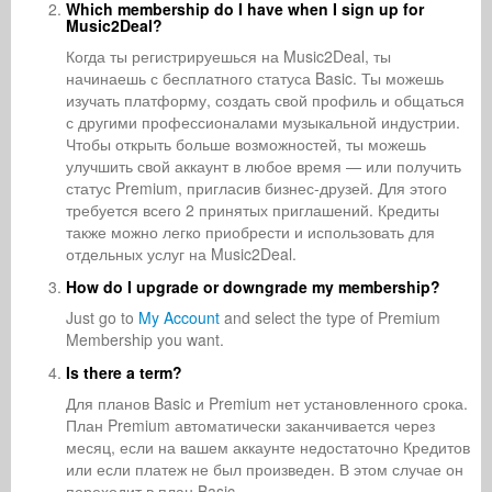
Which membership do I have when I sign up for
Music2Deal?
Когда ты регистрируешься на Music2Deal, ты
начинаешь с бесплатного статуса Basic. Ты можешь
изучать платформу, создать свой профиль и общаться
с другими профессионалами музыкальной индустрии.
Чтобы открыть больше возможностей, ты можешь
улучшить свой аккаунт в любое время — или получить
статус Premium, пригласив бизнес-друзей. Для этого
требуется всего 2 принятых приглашений. Кредиты
также можно легко приобрести и использовать для
отдельных услуг на Music2Deal.
How do I upgrade or downgrade my membership?
Just go to
My Account
and select the type of Premium
Membership you want.
Is there a term?
Для планов Basic и Premium нет установленного срока.
План Premium автоматически заканчивается через
месяц, если на вашем аккаунте недостаточно Кредитов
или если платеж не был произведен. В этом случае он
переходит в план Basic.