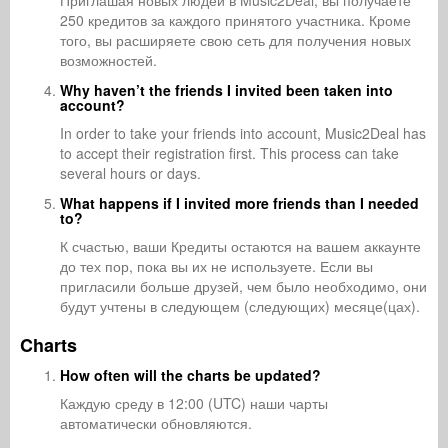
Приглашая новых людей в Music2Deal, вы получаете
250 кредитов за каждого принятого участника. Кроме
того, вы расширяете свою сеть для получения новых
возможностей.
Why haven’t the friends I invited been taken into
account?
In order to take your friends into account, Music2Deal has
to accept their registration first. This process can take
several hours or days.
What happens if I invited more friends than I needed
to?
К счастью, ваши Кредиты остаются на вашем аккаунте
до тех пор, пока вы их не используете. Если вы
пригласили больше друзей, чем было необходимо, они
будут учтены в следующем (следующих) месяце(цах).
Charts
How often will the charts be updated?
Каждую среду в 12:00 (UTC) наши чарты
автоматически обновляются.