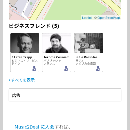
Leaflet
| ©
OpenStreetMap
ビジネスフレンド (5)
Stefan Trapp
Jérôme Cosniam
Indie Radio Network
ビジネス・サービス
パブリッシャ
ラジオ
ドイツ
フランス
アメリカ合衆国
すべてを表示
広告
Richard Rogers
Music2Deal Support
ビジネス・サービス
ビジネス・サービス
イギリス
ドイツ
Music2Deal に入会
すれば、