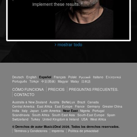
implement these results. "
mostrar todo
Deutsch
English
Español
Français
Polski
Русский
Italiano
Ελληνικά
Português
Türkçe
中文(简体)
Magyar
Malay
日本語
CÓMO FUNCIONA
PRECIOS
PREGUNTAS FRECUENTES.
CONTACTO
Australia & New Zealand
Austria
BeNeLux
Brazil
Canada
Central America
East Africa
East Europe
France
Germany
Greater China
India
Italy
Japan
Latin America
Near East
Nigeria
Portugal
Scandinavia
South Africa
South East Asia
South-East Europe
Spain
Switzerland
Turkey
United Kingdom & Ireland
USA
West Africa
© Derechos de autor Music2Deal 2026. Todos los derechos reservados.
Términos y Condiciones
imprenta
Política de privacidad