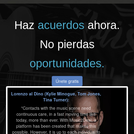
Haz
acuerdos
ahora.
No pierdas
oportunidades.
Únete gratis
Lorenzo al Dino (Kylie Minogue, Tom Jones,
Tina Turner):
"Contacts with the music scene need
continuous care, in a fast moving time like
today, more than ever. With Music2Deal, a
platform has been created that makes this
possible. However, it is up to each individual to