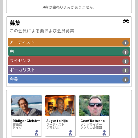
現在は曲売り込みがありません。
募集
この会員による曲および会員募集
アーティスト
1
曲
1
ライセンス
1
ボーカリスト
1
会員
1
Rüdiger Gleisberg
Augusto Hijo
Geoff Rotunno
作曲家
アーティスト
ソングライター
ドイツ
ブラジル
アメリカ合衆国