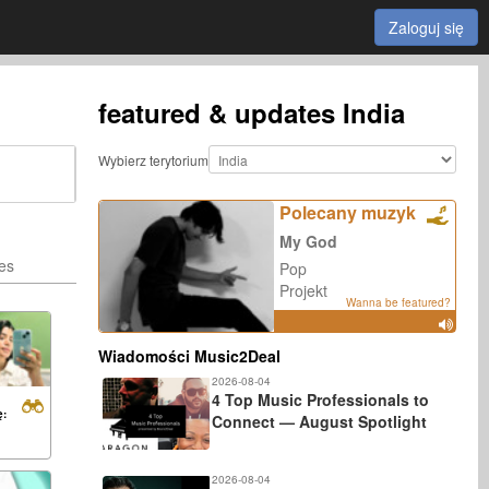
Zaloguj się
featured & updates
India
Wybierz terytorium
Polecany muzyk
My God
ies
Pop
Projekt
Wanna be featured?
Wiadomości Music2Deal
2026-08-04
4 Top Music Professionals to
ę:
Connect — August Spotlight
2026-08-04