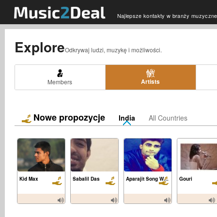
Najlepsze kontakty w branży muzyczne
Explore
Odkrywaj ludzi, muzykę i możliwości.
Artists
Members
Nowe propozycje
India
All Countries
Kid Max
Sabalil Das
Aparajit Song Writing
Gouri