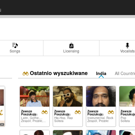
j
Songs
Licensing
Vocalists
Ostatnio wyszukiwane
India
All Countr
Zawsze
Zawsze
Zawsze
Zawsze
Poszukuję:
Poszukuję:
Poszukuję:
Poszukuj
Latin, Gothic,...
Hip-Hop, Rap
Instrumental, Rock
Pop
Zespół, Projekt,...
Solista
Zespół, Projekt
Solista