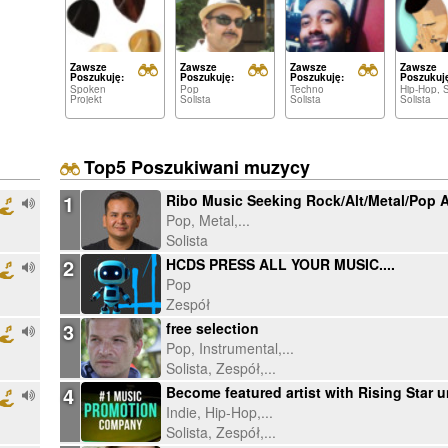
Zawsze
Zawsze
Zawsze
Zawsze
Poszukuję:
Poszukuję:
Poszukuję:
Poszukuj
Spoken
Pop
Techno
Projekt
Solista
Solista
Solista
Top5 Poszukiwani muzycy
1
Pop, Metal,...
Solista
2
HCDS PRESS ALL YOUR MUSIC....
Pop
Zespół
3
free selection
Pop, Instrumental,...
Solista, Zespół,...
4
Indie, Hip-Hop,...
Solista, Zespół,...