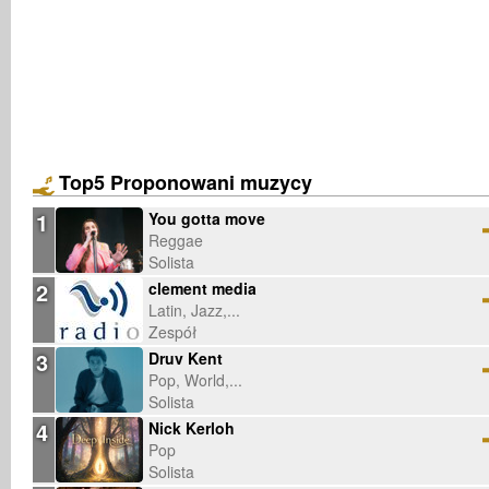
Top5 Proponowani muzycy
1
You gotta move
Reggae
Solista
2
clement media
Latin, Jazz,...
Zespół
3
Druv Kent
Pop, World,...
Solista
4
Nick Kerloh
Pop
Solista