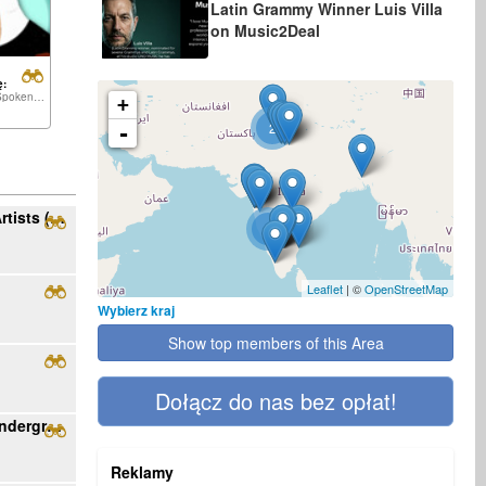
Latin Grammy Winner Luis Villa
on Music2Deal
ę:
Hip-Hop, Spoken,...
+
2
-
Ribo Music Seeking Rock/Alt/Metal/Pop Artists (English/Spanish, US)
4
Leaflet
| ©
OpenStreetMap
Wybierz kraj
Show top members of this Area
Dołącz do nas bez opłat!
Become featured artist with Rising Star underground radio
Reklamy