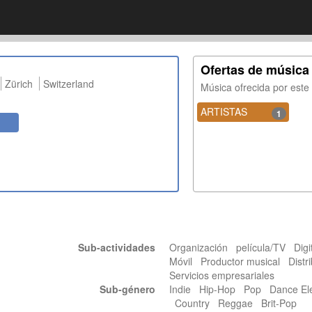
Ofertas de música
Zürich
Switzerland
Música ofrecida por est
ARTISTAS
1
Sub-actividades
Organización película/TV Digit
Móvil Productor musical Distr
Servicios empresariales
Sub-género
Indie Hip-Hop Pop Dance Ele
Country Reggae Brit-Pop