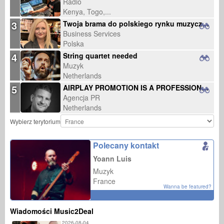
Radio
Kenya, Togo,...
3
Twoja brama do polskiego rynku muzycznego – szukam nowych projektów
Business Services
Polska
4
String quartet needed
Muzyk
Netherlands
5
AIRPLAY PROMOTION IS A PROFESSIONAL MUSIC PROMOTION COMPANY FOR THE RADIO, TV AND MEDIA MARKE
Agencja PR
Netherlands
Wybierz terytorium
Polecany kontakt
Yoann Luis
Muzyk
France
Wanna be featured?
Wiadomości Music2Deal
2026-08-04