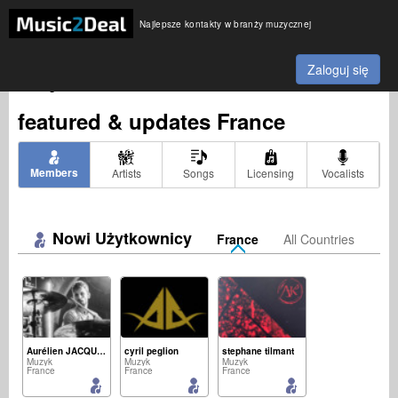
Najlepsze kontakty w branży muzycznej
Explore
Zaloguj się
Odkrywaj ludzi, muzykę i możliwości.
featured & updates
France
Members
Artists
Songs
Licensing
Vocalists
Nowi Użytkownicy
France
All Countries
Aurélien JACQUES
cyril peglion
stephane tilmant
Muzyk
Muzyk
Muzyk
France
France
France