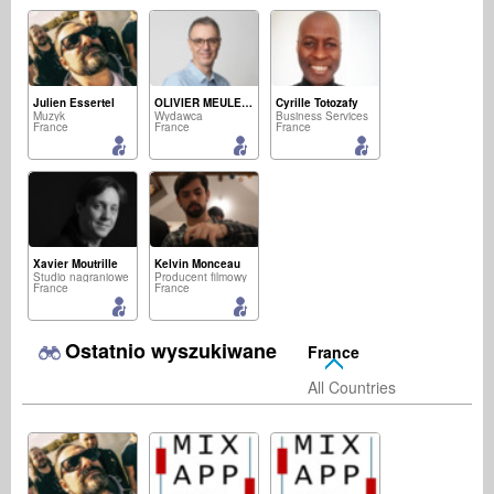
Julien Essertel
OLIVIER MEULENYZER
Cyrille Totozafy
Muzyk
Wydawca
Business Services
France
France
France
Xavier Moutrille
Kelvin Monceau
Studio nagraniowe
Producent filmowy
France
France
Ostatnio wyszukiwane
France
All Countries