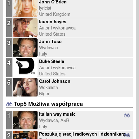
1
John O'Brien
lyricist
United Kingdom
2
lauren hayes
Autor i wykonawca
United States
3
John Toso
Wydawca
Italy
4
Duke Steele
Autor i wykonawca
United States
5
Carol Johnson
Wokalista
Niger
Top5 Możliwa współpraca
1
italian way music
Wydawca, A&R
Italy
2
Poszukuję stacji radiowych i dziennikarzy muzycznych do promocji międzynarodowego singla