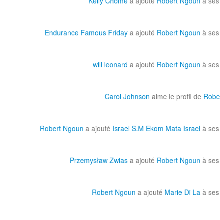
Kelly Chome
a ajouté
Robert Ngoun
à ses
Endurance Famous Friday
a ajouté
Robert Ngoun
à ses
will leonard
a ajouté
Robert Ngoun
à ses
Carol Johnson
aime le profil de
Robe
Robert Ngoun
a ajouté
Israel S.M Ekom Mata Israel
à ses
Przemysław Zwias
a ajouté
Robert Ngoun
à ses
Robert Ngoun
a ajouté
Marie Di La
à ses