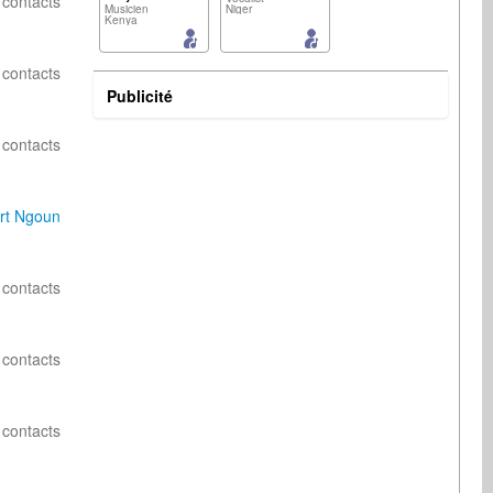
 contacts
Musicien
Niger
Kenya
 contacts
Publicité
 contacts
Musicien
Composer
Romania
Japan
rt Ngoun
 contacts
Radio
Auteur/Compositeur
United Kingdom
Germany
 contacts
 contacts
Radio
Musicien
United States
Germany