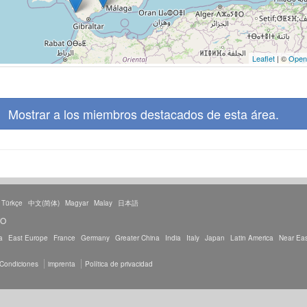
Leaflet
| ©
Open
Mostrar a los miembros destacados de esta área.
Türkçe
中文(简体)
Magyar
Malay
日本語
TO
a
East Europe
France
Germany
Greater China
India
Italy
Japan
Latin America
Near Eas
 Condiciones
imprenta
Política de privacidad