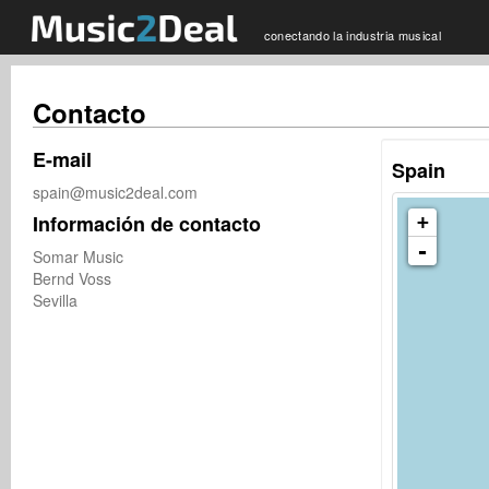
conectando la industria musical
Contacto
E-mail
Spain
spain@music2deal.com
Información de contacto
+
-
Somar Music

Bernd Voss

Sevilla