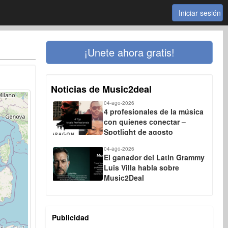
Iniciar sesión
¡Unete ahora gratis!
Noticias de Music2deal
04-ago-2026
4 profesionales de la música
con quienes conectar –
Spotlight de agosto
04-ago-2026
El ganador del Latin Grammy
Luis Villa habla sobre
Music2Deal
Publicidad