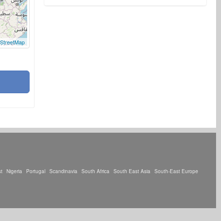
StreetMap
t
Nigeria
Portugal
Scandinavia
South Africa
South East Asia
South-East Europe