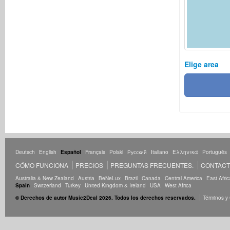
Elige area
Deutsch
English
Español
Français
Polski
Русский
Italiano
Ελληνικά
Português
CÓMO FUNCIONA
PRECIOS
PREGUNTAS FRECUENTES.
CONTAC
Australia & New Zealand
Austria
BeNeLux
Brazil
Canada
Central America
East Afric
Spain
Switzerland
Turkey
United Kingdom & Ireland
USA
West Africa
© Derechos de autor Music2Deal 2026. Todos los derechos reservados.
Términos y