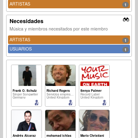
ARTISTAS
1
Necesidades
Música y miembros necesitados por este miembro
ARTISTAS
1
USUARIOS
1
Frank O. Schulz
Richard Rogers
Senya Palmer
Singer Songwriter
Servicios empresariales
Record Label
Germany
United Kingdom
United Kingdom
Andrés Alcaraz
mohamad ichlas
Mario Christiani