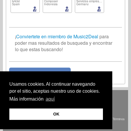
lyricist
Composer
Servicios empresariales
Spain
Indonesia
Germany
¡
Conviertete en miembro de Music2Deal
para
poder mas resultados de busqueda y encontrar
lo que estas buscando!
¡Unete ahora gratis!
Usamos cookies. Al continuar navegando
por el sitio, aceptas nuestro uso de cookies.
Deutsch
English
Español
Français
Polski
Русский
Italiano
Ελληνικά
Más información
aquí
Português
Türkçe
中文(简体)
Magyar
Malay
日本語
CÓMO FUNCIONA
PRECIOS
PREGUNTAS FRECUENTES.
CONTACTO
OK
© Derechos de autor Music2Deal 2026. Todos los derechos reservados.
Términos
y Condiciones
imprenta
Política de privacidad