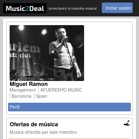
Iniciar sesión
conectando la industria musical
Miguel Ramon
Management
AFUERENYO MUSIC
Barcelona
Spain
Perfil
Ofertas de música
Música ofrecida por este miembro.