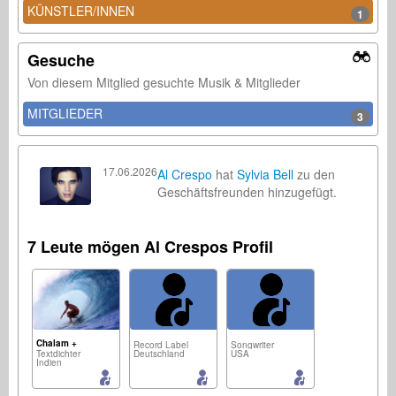
KÜNSTLER/INNEN
1
Gesuche
Von diesem Mitglied gesuchte Musik & Mitglieder
MITGLIEDER
3
17.06.2026
Al Crespo
hat
Sylvia Bell
zu den
Geschäftsfreunden hinzugefügt.
7 Leute mögen Al Crespos Profil
Chalam +
Record Label
Songwriter
Textdichter
Deutschland
USA
Indien