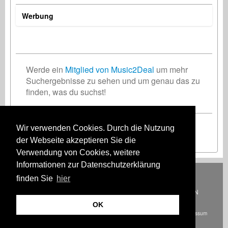
Werbung
Record Label
Textdichter
Musikproduzent
Großbritannien
Deutschland
Deutschland
Werde ein
Mitglied von Music2Deal
um mehr
Suchergebnisse zu sehen und um genau das zu
finden, was du suchst!
Management
Deutschland
Wir verwenden Cookies. Durch die Nutzung
Registriere Dich jetzt kostenlos!
der Webseite akzeptieren Sie die
Verwendung von Cookies, weitere
Informationen zur Datenschutzerklärung
Deutsch
English
Español
Français
Polski
Русский
Italiano
Ελληνικά
finden Sie
hier
Português
Türkçe
中文(简体)
Magyar
Malay
日本語
WIE ES FUNKTIONIERT
TARIFE
HÄUFIG GESTELLTE FRAGEN
KONTAKT
OK
© Urheberrecht Music2Deal 2026. Alle Rechte vorbehalten.
AGB
Impressum
Datenschutz