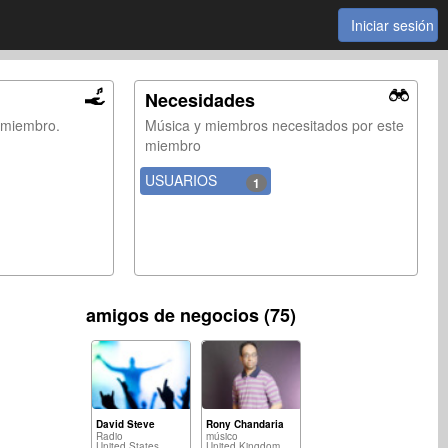
Iniciar sesión
Necesidades
e miembro.
Música y miembros necesitados por este
miembro
USUARIOS
1
amigos de negocios (75)
David Steve
Rony Chandaria
Radio
músico
United States
United Kingdom