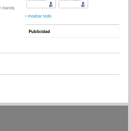
n bands. 
mostrar todo
Publicidad
Krisztina Liebel
N'dine M
músico
Vocalist
Germany
Germany
tina larissa larissa
Tian CI
Vocalist
Organización
Germany
Germany
Sebe potugo
Gottfried Koch
músico
Productor musical
South Africa
Germany