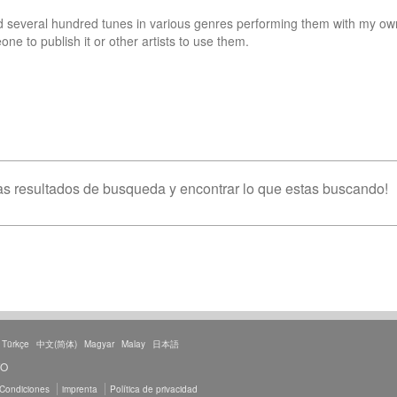
d several hundred tunes in various genres performing them with my ow
e to publish it or other artists to use them.
s resultados de busqueda y encontrar lo que estas buscando!
Türkçe
中文(简体)
Magyar
Malay
日本語
TO
 Condiciones
imprenta
Política de privacidad