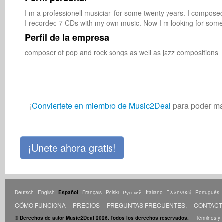
I m a professionell musician for some twenty years. I compose
I recorded 7 CDs with my own music. Now I m looking for someon
Perfil de la empresa
composer of pop and rock songs as well as jazz compositions
¡
Conviertete en miembro de Music2Deal
para poder ma
¡Unete ahora gratis!
Deutsch
English
Español
Français
Polski
Русский
Italiano
Ελληνικά
Português
CÓMO FUNCIONA
PRECIOS
PREGUNTAS FRECUENTES.
CONTAC
© Derechos de autor Music2Deal 2026. Todos los derechos reservados.
Términos y