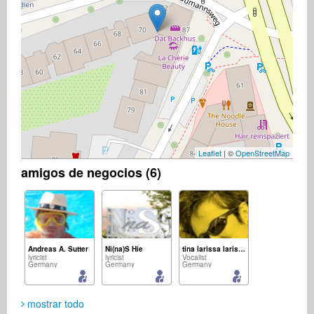
Leaflet
| ©
OpenStreetMap
amigos de negocios (6)
Andreas A. Sutter
Ni(na)S Hie
tina larissa larissa
lyricist
lyricist
Vocalist
Germany
Germany
Germany
mostrar todo