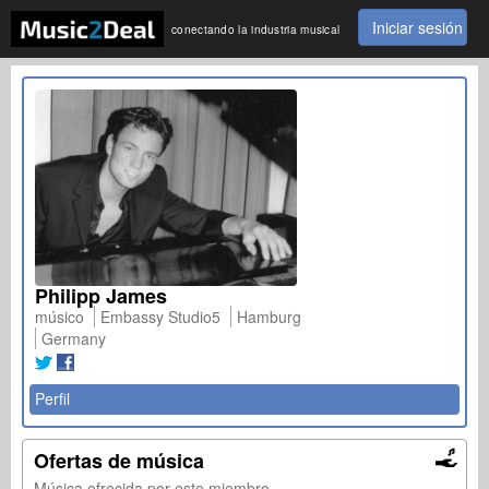
Iniciar sesión
conectando la industria musical
Philipp James
músico
Embassy Studio5
Hamburg
Germany
Perfil
Ofertas de música
Música ofrecida por este miembro.