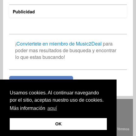
Publicidad
Rony Chandaria
Finn Laus Petersen
Music2Deal Support
músico
Compositor de canciones
Servicios empresariales
United Kingdom
Denmark
Germany
¡
Conviertete en miembro de Music2Deal
para
poder mas resultados de busqueda y encontrar
lo que estas buscando!
¡Unete ahora gratis!
Usamos cookies. Al continuar navegando
por el sitio, aceptas nuestro uso de cookies.
Deutsch
English
Español
Français
Polski
Русский
Italiano
Ελληνικά
Más información
aquí
Português
Türkçe
中文(简体)
Magyar
Malay
日本語
CÓMO FUNCIONA
PRECIOS
PREGUNTAS FRECUENTES.
CONTACTO
OK
© Derechos de autor Music2Deal 2026. Todos los derechos reservados.
Términos
y Condiciones
imprenta
Política de privacidad