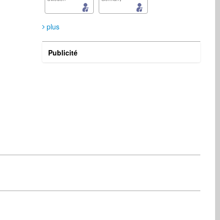
plus
Publicité
André Meyer
Shirsha Chakraborty
Média
Vocalist
Germany
Canada
Steve Moran
Indie Radio Network
Musicien
Radio
United Kingdom
United States
Burning Brains The Band
MADZIA MANIA
Musicien
Musicien
Brazil
Poland