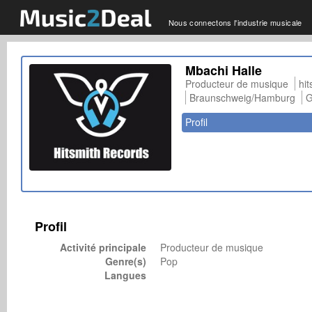
Nous connectons l'industrie musicale
Mbachi Halle
Producteur de musique
hit
Braunschweig/Hamburg
G
Profil
Profil
Activité principale
Producteur de musique
Genre(s)
Pop
Langues