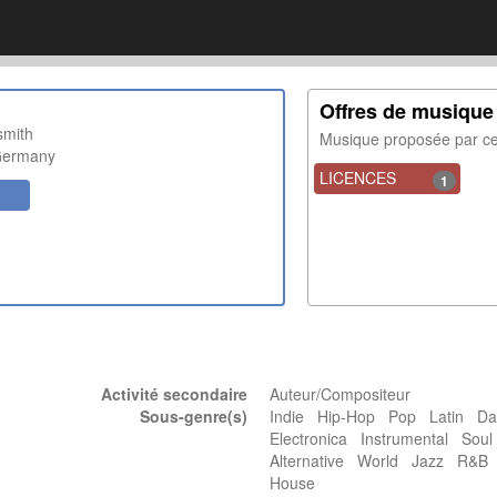
Offres de musique
smith
Musique proposée par 
ermany
LICENCES
1
Activité secondaire
Auteur/Compositeur
Sous-genre(s)
Indie Hip-Hop Pop Latin Da
Electronica Instrumental Sou
Alternative World Jazz R&
House