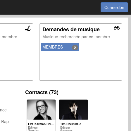
Connexion
Demandes de musique
ce membre
Musique recherchée par ce membre
MEMBRES
2
Contacts (73)
nce
l
B Rap
Eva Karman Reinhold
Tim Rheinwald
Éditeur
Éditeur
Sweden
Germany